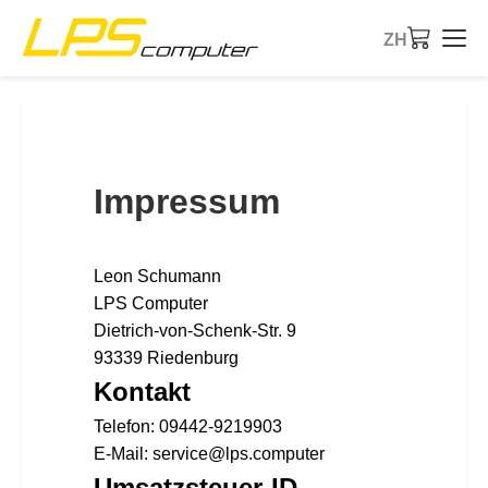
ZH
首页
产品
Impressum
服务
Leon Schumann
关于公司
LPS Computer
Dietrich-von-Schenk-Str. 9
eBay商店
93339 Riedenburg
Kontakt
Telefon: 09442-9219903
E-Mail: service@lps.computer
Umsatzsteuer-ID