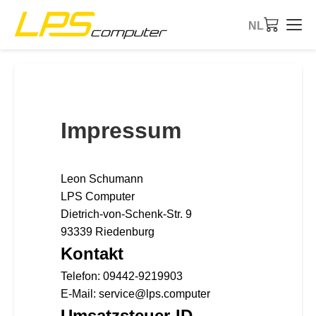
NL
Startpagina
Producten
Impressum
Diensten
Leon Schumann
Over ons
LPS Computer
Dietrich-von-Schenk-Str. 9
eBay-Shop
93339 Riedenburg
Kontakt
Telefon: 09442-9219903
E-Mail: service@lps.computer
Umsatzsteuer-ID