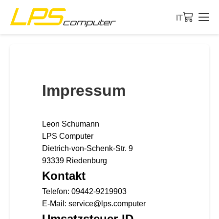
IT
Home
Prodotti
Impressum
Servizi
Leon Schumann
Chi siamo
LPS Computer
Dietrich-von-Schenk-Str. 9
Negozio eBay
93339 Riedenburg
Kontakt
Telefon: 09442-9219903
E-Mail: service@lps.computer
Umsatzsteuer-ID