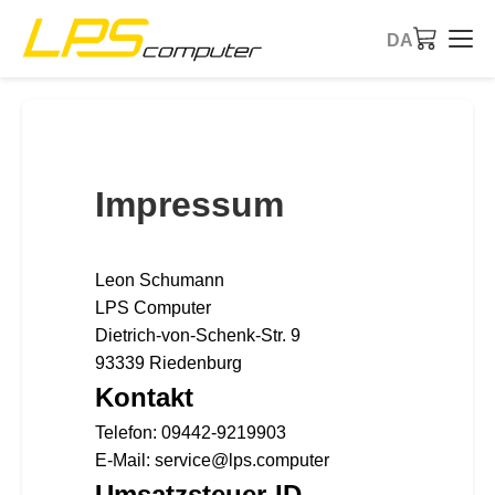
DA
Forside
Produkter
Impressum
Services
Leon Schumann
Om virksomheden
LPS Computer
Dietrich-von-Schenk-Str. 9
eBay butik
93339 Riedenburg
Kontakt
Telefon: 09442-9219903
E-Mail: service@lps.computer
Umsatzsteuer-ID