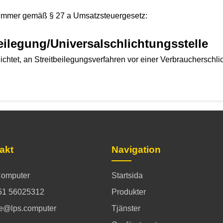
nummer gemäß § 27 a Umsatzsteuergesetz:
beilegung/Universal­schlichtungs­stelle
flichtet, an Streitbeilegungsverfahren vor einer Verbraucherschl
akt
Navigation
omputer
Startsida
51 56025312
Produkter
ce@lps.computer
Tjänster