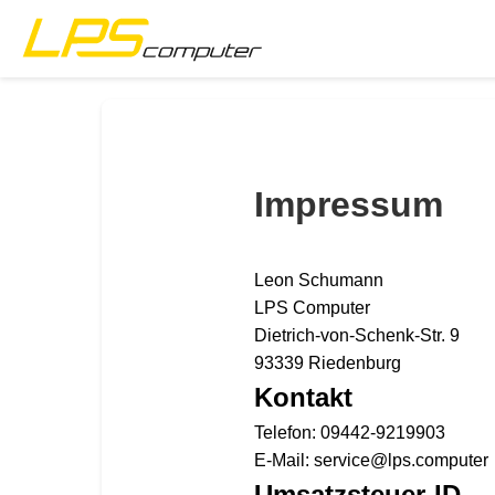
Startsida
Produkter
Impressum
Tjänster
Leon Schumann
Om företaget
LPS Computer
Dietrich-von-Schenk-Str. 9
eBay-butik
93339 Riedenburg
Kontakt
Telefon: 09442-9219903
E-Mail: service@lps.computer
Umsatzsteuer-ID