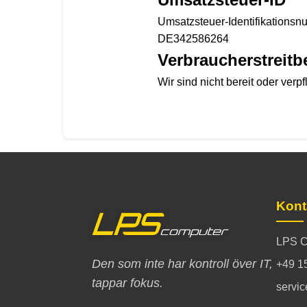
Umsatzsteuer-Identifikations
DE342586264
Verbraucher­streit­
Wir sind nicht bereit oder verp
Kont
LPS C
Den som inte har kontroll över IT,
+49 1
tappar fokus.
servi