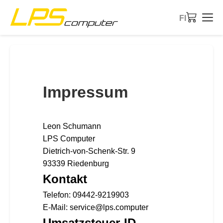
FI
Etusivu
Tuotteet
Impressum
Palvelut
Leon Schumann
Tietoa meistä
LPS Computer
Dietrich-von-Schenk-Str. 9
eBay-kauppa
93339 Riedenburg
Kontakt
Telefon: 09442-9219903
E-Mail: service@lps.computer
Umsatzsteuer-ID