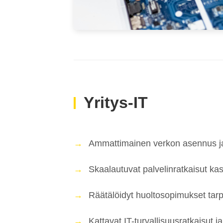
Yritys-IT
Ammattimainen verkon asennus j
Skaalautuvat palvelinratkaisut kasv
Räätälöidyt huoltosopimukset tar
Kattavat IT-turvallisuusratkaisut j