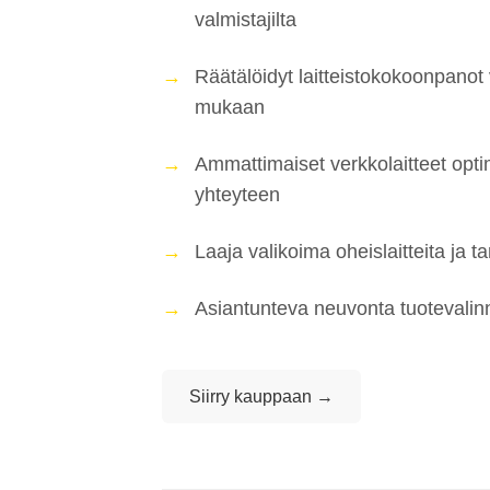
valmistajilta
Räätälöidyt laitteistokokoonpanot
mukaan
Ammattimaiset verkkolaitteet opt
yhteyteen
Laaja valikoima oheislaitteita ja ta
Asiantunteva neuvonta tuotevalin
Siirry kauppaan →