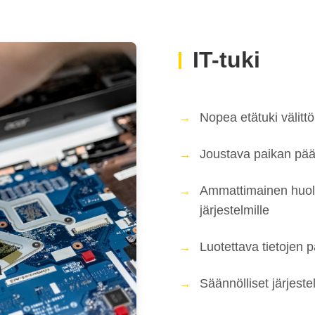
IT-tuki
Nopea etätuki välit
Joustava paikan pääl
Ammattimainen huolto
järjestelmille
Luotettava tietojen 
Säännölliset järjeste