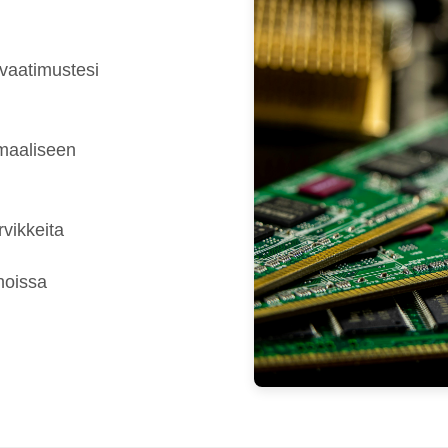
 vaatimustesi
imaaliseen
rvikkeita
noissa