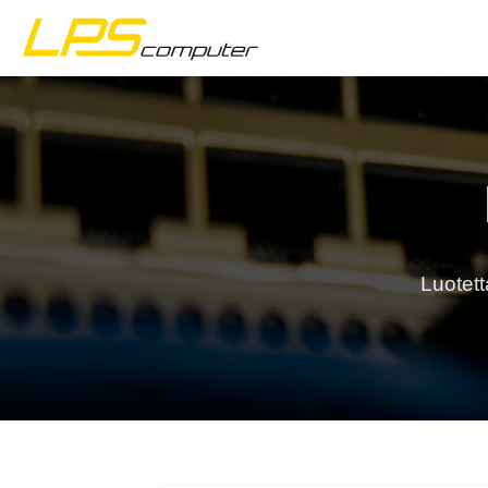
Etusivu
Tuotteet
Palvelut
Luotett
Tietoa meistä
eBay-kauppa