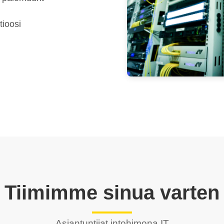
tioosi
Tiimimme sinua varten
Asiantuntijat intohimona IT