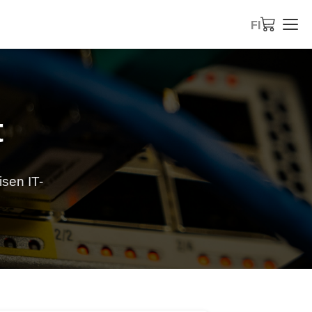
FI
t
isen IT-