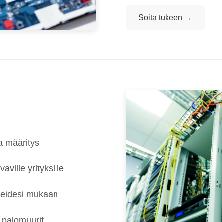
Soita tukeen →
a määritys
aville yrityksille
peidesi mukaan
a palomuurit