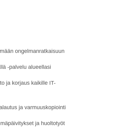
tömään ongelmanratkaisuun
lä -palvelu alueellasi
 ja korjaus kaikille IT-
palautus ja varmuuskopiointi
lmäpäivitykset ja huoltotyöt