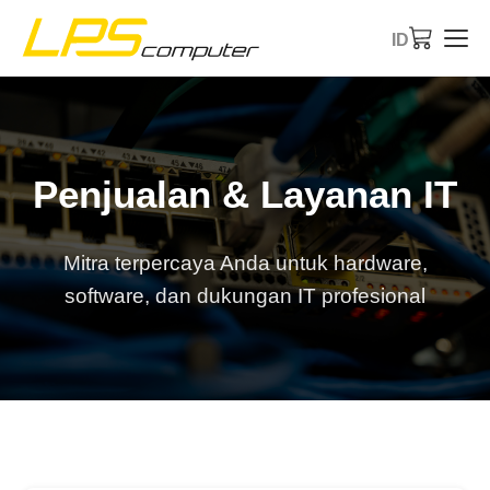
ID
Beranda
Produk
Penjualan & Layanan IT
Layanan
Mitra terpercaya Anda untuk hardware,
Tentang Perusahaan
software, dan dukungan IT profesional
Toko eBay