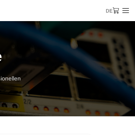
DE
e
sionellen