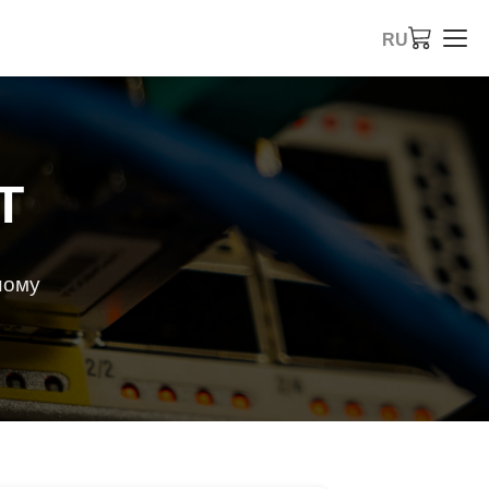
RU
T
ному