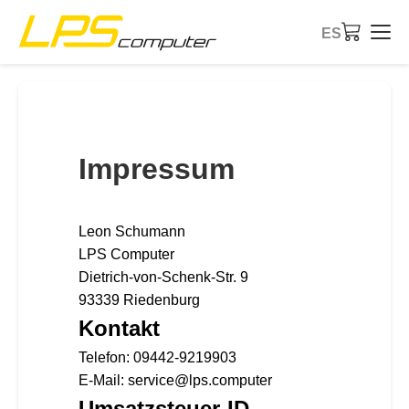
ES
Inicio
Productos
Impressum
Servicios
Leon Schumann
Sobre nosotros
LPS Computer
Dietrich-von-Schenk-Str. 9
Tienda eBay
93339 Riedenburg
Kontakt
Telefon: 09442-9219903
E-Mail: service@lps.computer
Umsatzsteuer-ID