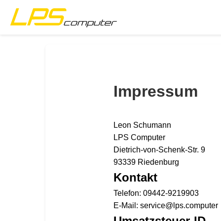
Startseite
Produkte
Impressum
Dienstleistungen
Leon Schumann
Über die Firma
LPS Computer
Dietrich-von-Schenk-Str. 9
eBay-Shop
93339 Riedenburg
Kontakt
Telefon: 09442-9219903
E-Mail: service@lps.computer
Umsatzsteuer-ID