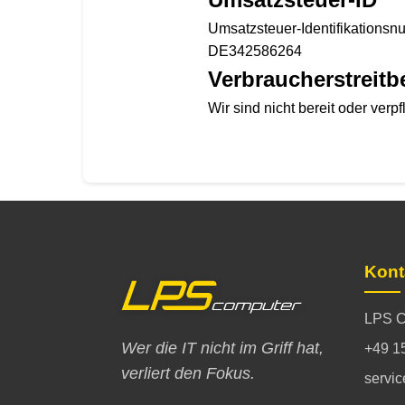
Umsatzsteuer-Identifikations
DE342586264
Verbraucher­streit­
Wir sind nicht bereit oder verp
Kont
LPS C
Wer die IT nicht im Griff hat,
+49 1
verliert den Fokus.
servi