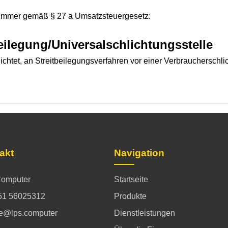
nummer gemäß § 27 a Umsatzsteuergesetz:
beilegung/Universal­schlichtungs­stelle
flichtet, an Streitbeilegungsverfahren vor einer Verbraucherschl
akt
Navigation
omputer
Startseite
51 56025312
Produkte
ce@lps.computer
Dienstleistungen