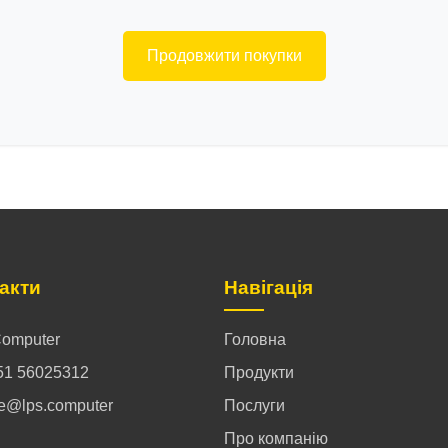
Продовжити покупки
акти
Навігація
omputer
Головна
51 56025312
Продукти
ce@lps.computer
Послуги
Про компанію