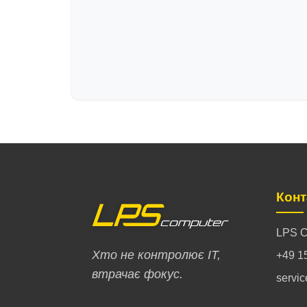
Конт
LPS C
Хто не контролює ІТ,
+49 1
втрачає фокус.
servi