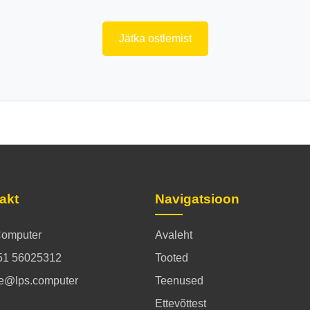
Jätka ostlemist
akt
Navigatsioon
omputer
Avaleht
51 56025312
Tooted
ce@lps.computer
Teenused
Ettevõttest