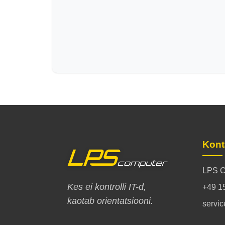
Kont
LPS C
Kes ei kontrolli IT-d,
+49 1
kaotab orientatsiooni.
servi