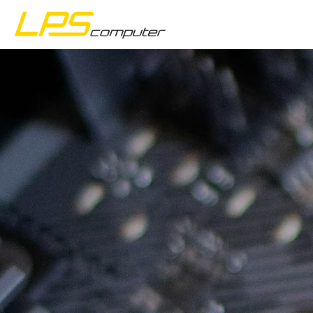
Avaleht
Tooted
Teenused
Ettevõttest
eBay pood