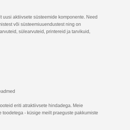
lt uusi aktiivsete süsteemide komponente. Need
mistest või süsteemiuuendustest ning on
uteid, sülearvuteid, printereid ja tarvikuid,
seadmed
tooteid eriti atraktiivsete hindadega. Meie
te toodetega - küsige meilt praeguste pakkumiste