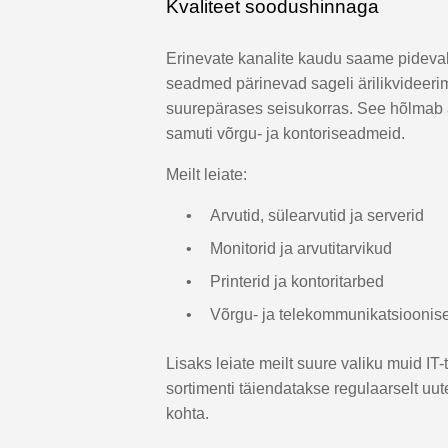
Kvaliteet soodushinnaga
Erinevate kanalite kaudu saame pideva
seadmed pärinevad sageli ärilikvideeri
suurepärases seisukorras. See hõlmab arv
samuti võrgu- ja kontoriseadmeid.
Meilt leiate:
Arvutid, sülearvutid ja serverid
Monitorid ja arvutitarvikud
Printerid ja kontoritarbed
Võrgu- ja telekommunikatsiooni
Lisaks leiate meilt suure valiku muid IT-
sortimenti täiendatakse regulaarselt uu
kohta.