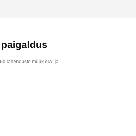
 paigaldus
tud lahenduste müük era- ja
luline äriklientidele.
stvara ja tarkvara valimiseni ning
evat teenust.
e mitte ainult tõhus, vaid ka