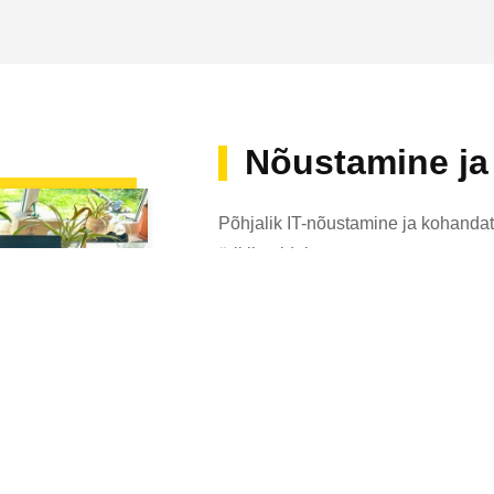
Nõustamine ja
Põhjalik IT-nõustamine ja kohanda
äriklientidele.
Õige IT-strateegia valimine on eriti o
Vajaduste analüüsist kuni sobiva rii
juurutamiseni pakume teile järjepid
Tagame, et teie IT-infrastruktuur pol