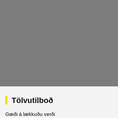
Tölvutilboð
Gæði á lækkuðu verði