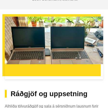
Ráðgjöf og uppsetning
Alhliða tölvuráðgjöf og sala á sérsniðnum lausnum fyrir