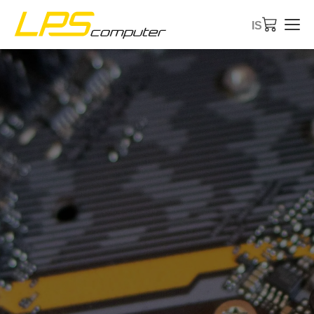
IS
Forsíða
Vörur
Þjónusta
Um fyrirtækið
eBay-verslun