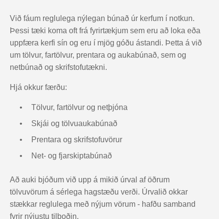
Við fáum reglulega nýlegan búnað úr kerfum í notkun.
Þessi tæki koma oft frá fyrirtækjum sem eru að loka eða
uppfæra kerfi sín og eru í mjög góðu ástandi. Þetta á við
um tölvur, fartölvur, prentara og aukabúnað, sem og
netbúnað og skrifstofutækni.
Hjá okkur færðu:
Tölvur, fartölvur og netþjóna
Skjái og tölvuaukabúnað
Prentara og skrifstofuvörur
Net- og fjarskiptabúnað
Að auki bjóðum við upp á mikið úrval af öðrum
tölvuvörum á sérlega hagstæðu verði. Úrvalið okkar
stækkar reglulega með nýjum vörum - hafðu samband
fyrir nýjustu tilboðin.