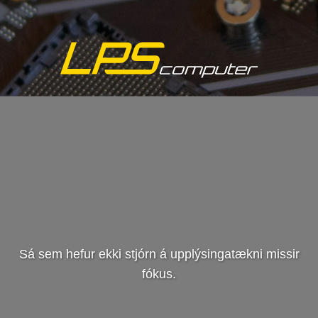
Sá sem hefur ekki stjórn á upplýsingatækni missir
fókus.