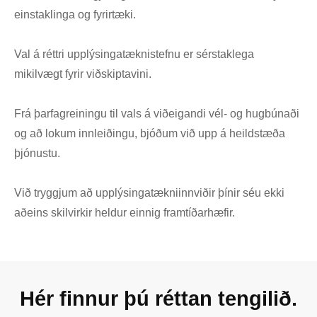
einstaklinga og fyrirtæki.
Val á réttri upplýsingatæknistefnu er sérstaklega
mikilvægt fyrir viðskiptavini.
Frá þarfagreiningu til vals á viðeigandi vél- og hugbúnaði
og að lokum innleiðingu, bjóðum við upp á heildstæða
þjónustu.
Við tryggjum að upplýsingatækniinnviðir þínir séu ekki
aðeins skilvirkir heldur einnig framtíðarhæfir.
Hér finnur þú réttan tengilið.