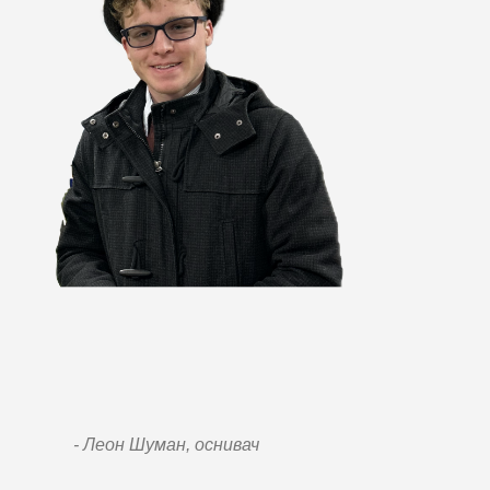
- Леон Шуман, оснивач