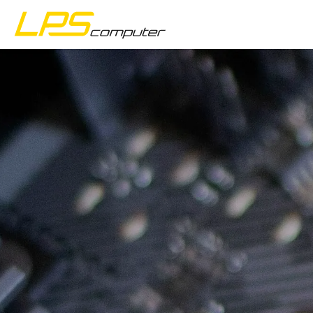
Почетна
Производи
Услуге
О компанији
eBay продавница