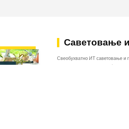
Саветовање и
Свеобухватно ИТ саветовање и 
приватна лица и компаније.
Избор праве ИТ стратегије је по
Од анализе потреба, преко избор
софтвера, до имплементације, ну
Бринемо се да ваша ИТ инфрастр