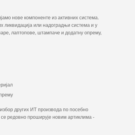
јамо нове компоненте из активних система.
их ликвидација или надоградњи система и у
наре, лаптопове, штампаче и додатну опрему,
.
еријал
опрему
и избор других ИТ производа по посебно
се редовно проширује новим артиклима -