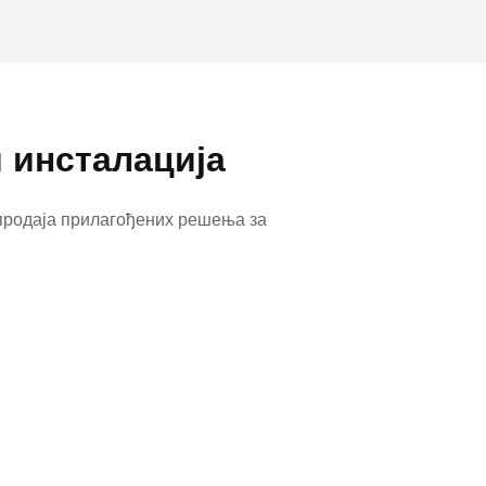
 инсталација
продаја прилагођених решења за
себно важан за пословне клијенте.
а одговарајућег хардвера и
димо вам комплетну услугу.
уктура буде не само ефикасна, већ и