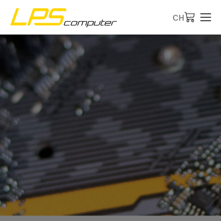
CH
Startseite
Produkte
Dienstleistungen
Über die Firma
eBay-Shop