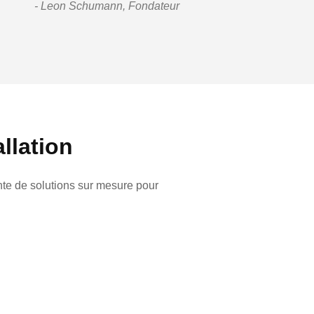
- Leon Schumann, Fondateur
llation
nte de solutions sur mesure pour
t particulièrement important pour les
ion du matériel et des logiciels