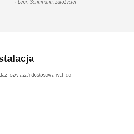
- Leon Schumann, założyciel
stalacja
edaż rozwiązań dostosowanych do
zczególnie ważny dla klientów
dpowiedniego sprzętu i
 oferujemy kompleksową obsługę.