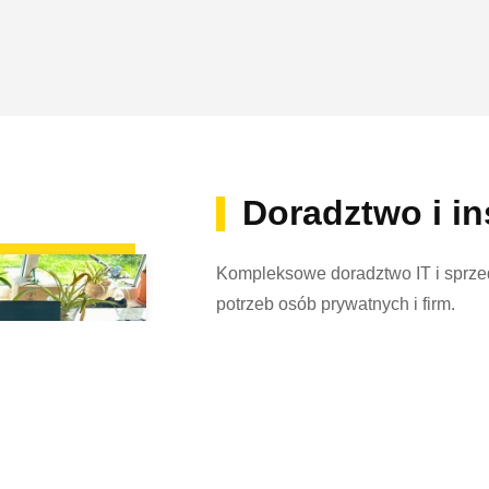
Doradztwo i in
Kompleksowe doradztwo IT i sprz
potrzeb osób prywatnych i firm.
Wybór właściwej strategii IT jest s
biznesowych.
Od analizy potrzeb, przez wybór o
oprogramowania, aż po wdrożenie,