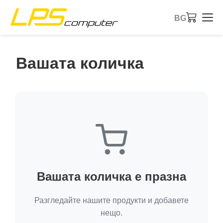
BG
Начало
Вашата количка
Продукти
Услуги
За компанията
eBay магазин
Вашата количка е празна
Разгледайте нашите продукти и добавете
нещо.