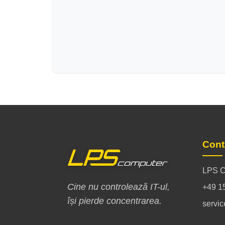
Cont
LPS C
Cine nu controlează IT-ul,
+49 1
își pierde concentrarea.
servi