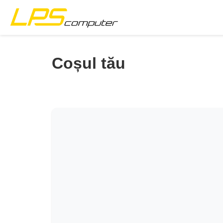
Pagina principală
Coșul tău
Produse
Servicii
Despre noi
Magazin eBay