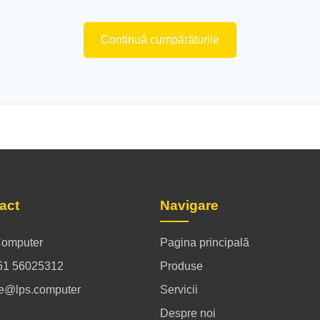
Continuă cumpărăturile
act
Navigare
omputer
Pagina principală
51 56025312
Produse
ce@lps.computer
Servicii
Despre noi