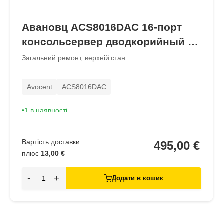
Авановц ACS8016DAC 16-порт
консольсервер дводкорийный на
AC.
Загальний ремонт, верхній стан
Avocent
ACS8016DAC
1 в наявності
Вартість доставки:
495,00 €
плюс
13,00 €
-
+
Додати в кошик