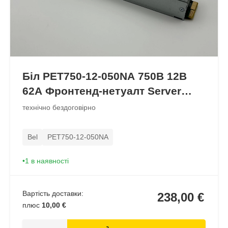
Біл PET750-12-050NA 750В 12В
62А Фронтенд-нетуалт Server
PSU
технічно бездоговірно
Bel
PET750-12-050NA
1 в наявності
Вартість доставки:
238,00 €
плюс
10,00 €