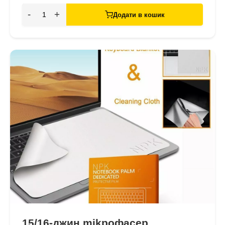
-
+
Додати в кошик
15/16-джин mikрофасер