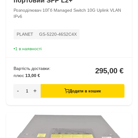
портовий SFP L2+
Розподілювач 10Гб Managed Switch 10G Uplink VLAN
IPv6
PLANET
GS-5220-46S2C4X
1 в наявності
Вартість доставки:
295,00 €
плюс
13,00 €
-
+
Додати в кошик