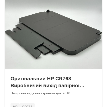
Оригінальний HP CR768
Виробничий вихід папірної
коробки
Папірська видання скринька для 7610
HP
CR768