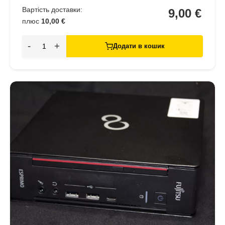
Вартість доставки:
9,00 €
плюс
10,00 €
-
+
Додати в кошик