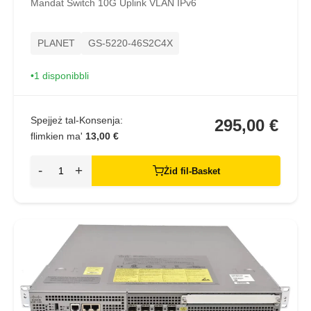
Mandat Switch 10G Uplink VLAN IPv6
PLANET
GS-5220-46S2C4X
1 disponibbli
Spejjeż tal-Konsenja:
295,00 €
flimkien ma'
13,00 €
-
+
Żid fil-Basket