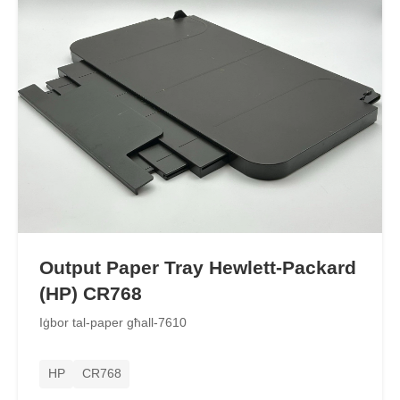
Output Paper Tray Hewlett-Packard
(HP) CR768
Iġbor tal-paper għall-7610
HP
CR768