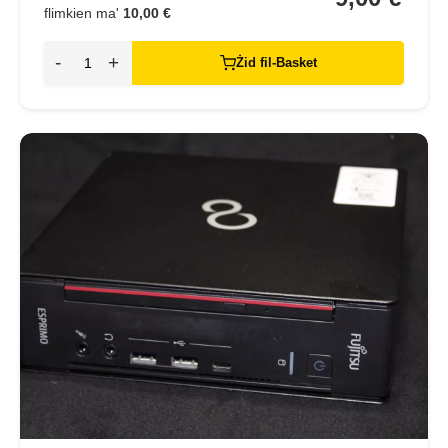
flimkien ma'
10,00 €
-
+
Żid fil-Basket