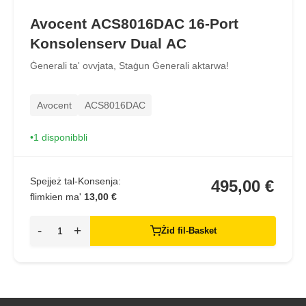
Avocent ACS8016DAC 16-Port
Konsolenserv Dual AC
Ġenerali ta' ovvjata, Staġun Ġenerali aktarwa!
Avocent
ACS8016DAC
1 disponibbli
Spejjeż tal-Konsenja:
495,00 €
flimkien ma'
13,00 €
-
+
Żid fil-Basket