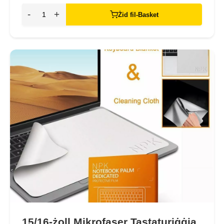
-
+
Żid fil-Basket
15/16-żoll Mikrofaser Tastaturiġġja