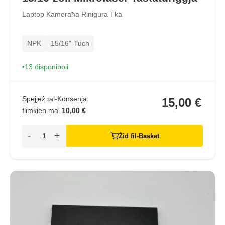
Laptop Kameraħa Rinigura Tka
NPK
15/16"-Tuch
13 disponibbli
Spejjeż tal-Konsenja:
15,00 €
flimkien ma'
10,00 €
-
+
Żid fil-Basket