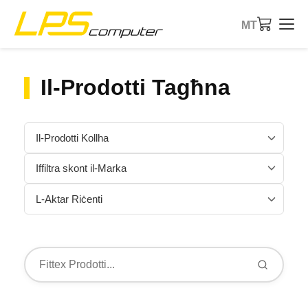
MT
Paġna Ewlenija
Il-Prodotti Tagħna
Prodotti
Servizzi
Dwar il-Kumpanija
Ħanut eBay