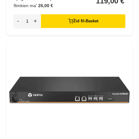
119,00 €
flimkien ma'
26,00 €
-
+
Żid fil-Basket