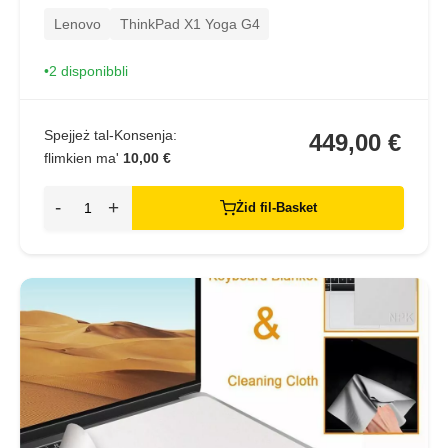
Lenovo
ThinkPad X1 Yoga G4
2 disponibbli
Spejjeż tal-Konsenja:
449,00 €
flimkien ma'
10,00 €
-
+
Żid fil-Basket