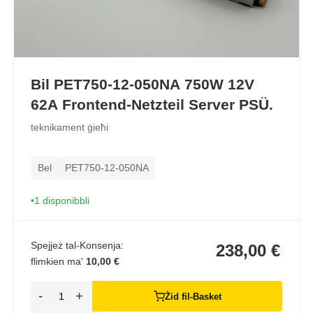
Bil PET750-12-050NA 750W 12V
62A Frontend-Netzteil Server PSÜ.
teknikament ġieħi
Bel
PET750-12-050NA
1 disponibbli
Spejjeż tal-Konsenja:
238,00 €
flimkien ma'
10,00 €
-
+
Żid fil-Basket