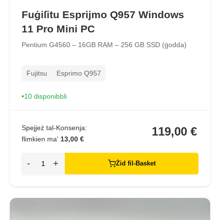
Fuġiſitu Esprijmo Q957 Windows
11 Pro Mini PC
Pentium G4560 – 16GB RAM – 256 GB SSD (ġodda)
Fujitsu
Esprimo Q957
10 disponibbli
Spejjeż tal-Konsenja:
119,00 €
flimkien ma'
13,00 €
-
+
Żid fil-Basket