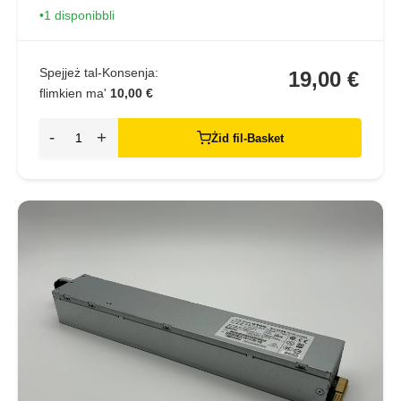
1 disponibbli
Spejjeż tal-Konsenja:
19,00 €
flimkien ma'
10,00 €
-
+
Żid fil-Basket