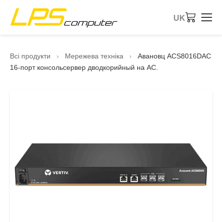
UK
Головна
Всі продукти
›
Мережева техніка
›
Авановц ACS8016DAC
16-порт консольсервер дводкорийный на AC.
Продукти
Послуги
Про компанію
eBay-магазин