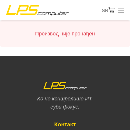
SR
Почетна
Производ није пронађен
Производи
Услуге
О компанији
eBay продавница
Ко не контролише ИТ,
губи фокус.
Контакт