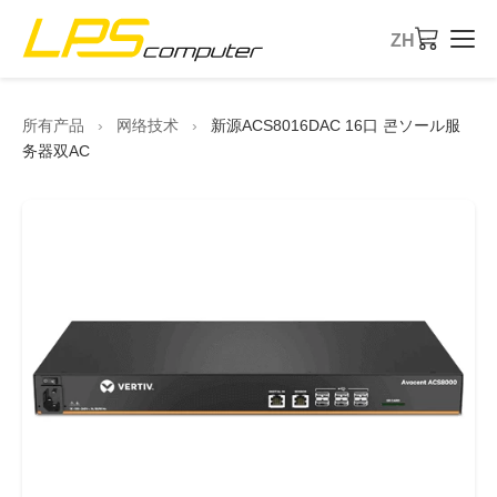
ZH
首页
所有产品
›
网络技术
›
新源ACS8016DAC 16口 콘ソール服
务器双AC
产品
服务
关于公司
eBay商店