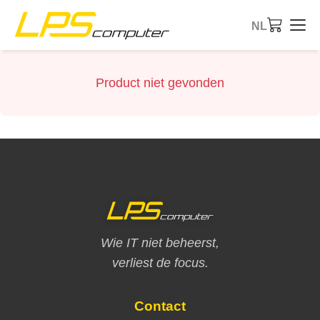
NL
Startpagina
Product niet gevonden
Producten
Diensten
Over ons
eBay-Shop
Wie IT niet beheerst,
verliest de focus.
Contact