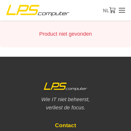
NL
Startpagina
Product niet gevonden
Producten
Diensten
Over ons
eBay-Shop
Wie IT niet beheerst,
verliest de focus.
Contact