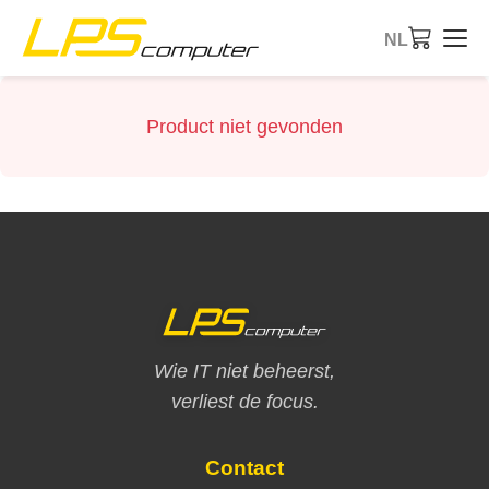
NL
Startpagina
Product niet gevonden
Producten
Diensten
Over ons
eBay-Shop
Wie IT niet beheerst,
verliest de focus.
Contact