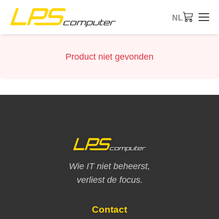
NL
Startpagina
Product niet gevonden
Producten
Diensten
Over ons
eBay-Shop
Wie IT niet beheerst,
verliest de focus.
Contact