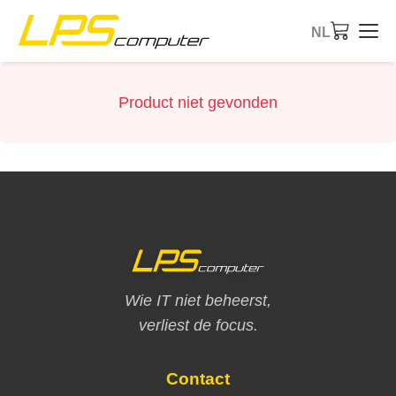
NL
Startpagina
Product niet gevonden
Producten
Diensten
Over ons
eBay-Shop
Wie IT niet beheerst,
verliest de focus.
Contact