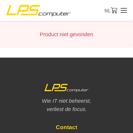
NL
Startpagina
Product niet gevonden
Producten
Diensten
Over ons
eBay-Shop
Wie IT niet beheerst,
verliest de focus.
Contact