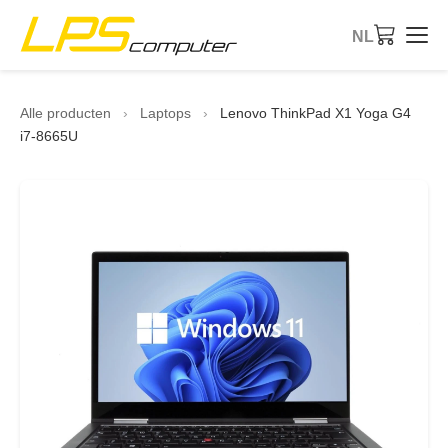
NL
Startpagina
Alle producten
›
Laptops
›
Lenovo ThinkPad X1 Yoga G4
i7-8665U
Producten
Diensten
Over ons
eBay-Shop