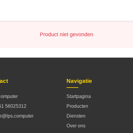
Product niet gevonden
act
Navigatie
omputer
Startpagina
51 56025312
Producten
ce@lps.computer
Diensten
Over ons