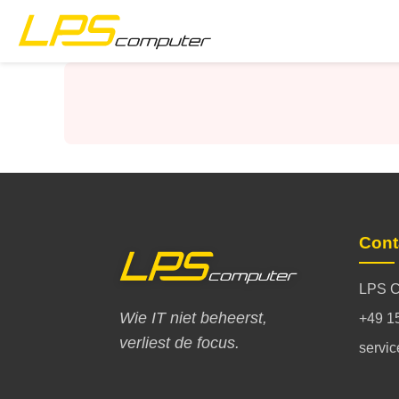
Startpagina
Producten
Diensten
Over ons
Cont
eBay-Shop
LPS C
Wie IT niet beheerst,
+49 1
verliest de focus.
servi