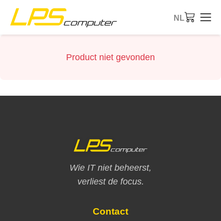
NL
Startpagina
Product niet gevonden
Producten
Diensten
Over ons
eBay-Shop
Wie IT niet beheerst,
verliest de focus.
Contact