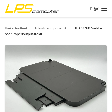
FI
Etusivu
Kaikki tuotteet
›
Tulostinkomponentit
›
HP CR768 Vaihto-
osat Paperioutput-trakti
Tuotteet
Palvelut
Tietoa meistä
eBay-kauppa