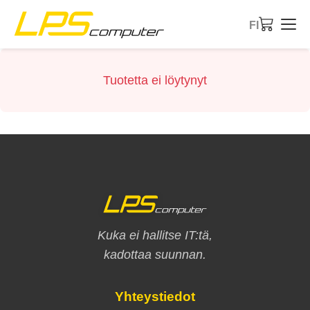
FI
Etusivu
Tuotetta ei löytynyt
Tuotteet
Palvelut
Tietoa meistä
eBay-kauppa
Kuka ei hallitse IT:tä,
kadottaa suunnan.
Yhteystiedot