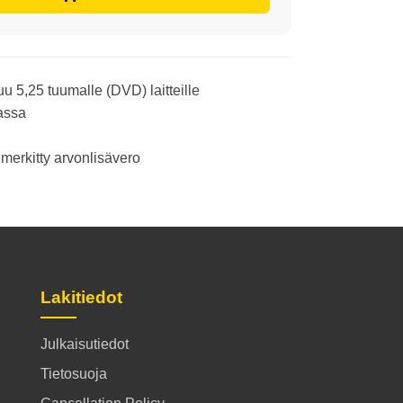
uu 5,25 tuumalle (DVD) laitteille
assa
merkitty arvonlisävero
Lakitiedot
Julkaisutiedot
Tietosuoja