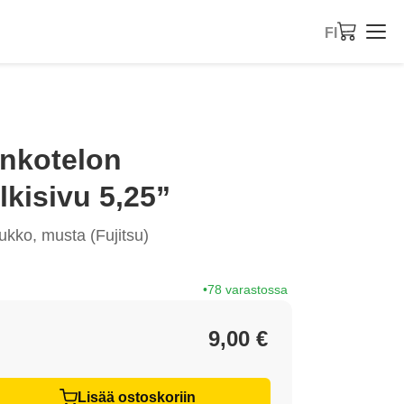
FI
nkotelon
lkisivu 5,25”
lukko, musta (Fujitsu)
78 varastossa
9,00 €
Lisää ostoskoriin