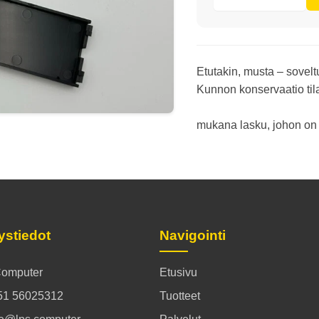
Etutakin, musta – sovelt
Kunnon konservaatio til
mukana lasku, johon on 
ystiedot
Navigointi
omputer
Etusivu
51 56025312
Tuotteet