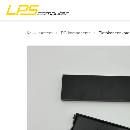
Etusivu
Kaikki tuotteet
›
PC-komponentit
›
Tietokoneenkotel
Tuotteet
Palvelut
Tietoa meistä
eBay-kauppa