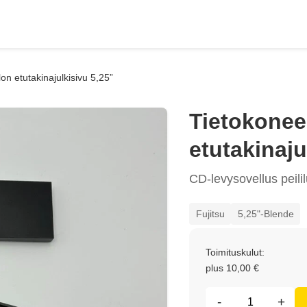
on etutakinajulkisivu 5,25”
Tietokonee
etutakinaju
CD-levysovellus peili
Fujitsu
5,25"-Blende
Toimituskulut:
plus 10,00 €
-
+