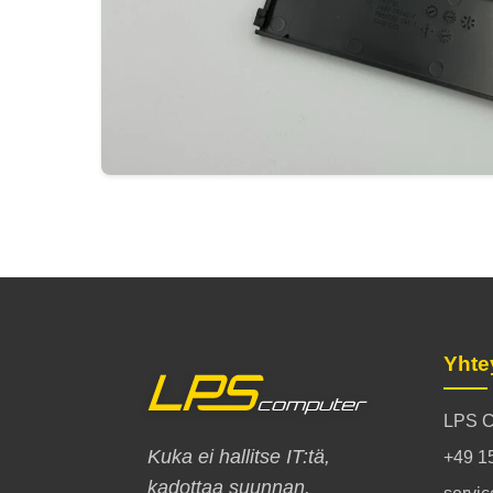
Yhte
LPS C
Kuka ei hallitse IT:tä,
+49 1
kadottaa suunnan.