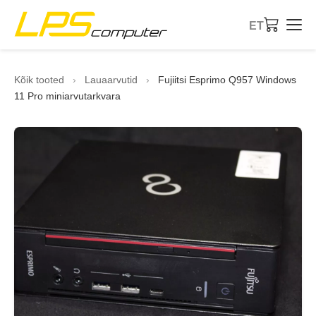
ET
Avaleht
Kõik tooted
›
Lauaarvutid
›
Fujiitsi Esprimo Q957 Windows
11 Pro miniarvutarkvara
Tooted
Teenused
Ettevõttest
eBay pood