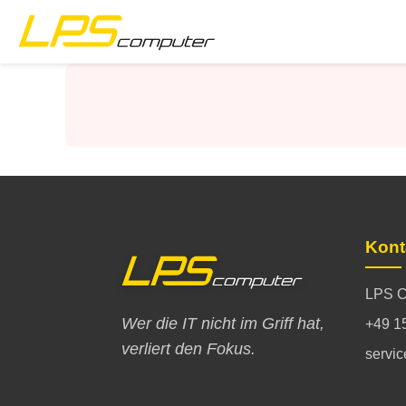
Startseite
Produkte
Dienstleistungen
Über die Firma
Kont
eBay-Shop
LPS C
Wer die IT nicht im Griff hat,
+49 1
verliert den Fokus.
servi