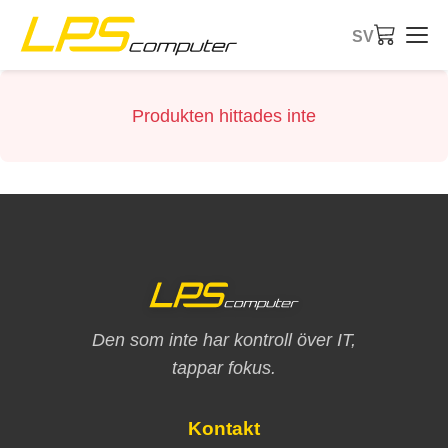
SV
Startsida
Produkten hittades inte
Produkter
Tjänster
Om företaget
eBay-butik
Den som inte har kontroll över IT,
tappar fokus.
Kontakt