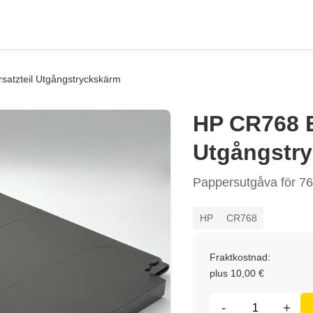
satzteil Utgångstryckskärm
HP CR768 E
Utgångstr
Pappersutgåva för 7
HP
CR768
Fraktkostnad:
plus 10,00 €
-
+