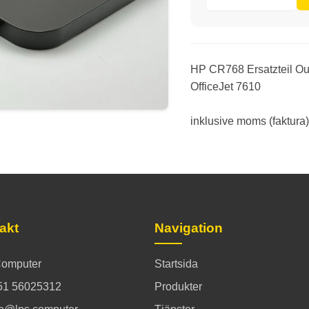
HP CR768 Ersatzteil Ou
OfficeJet 7610
inklusive moms (faktura)
akt
Navigation
omputer
Startsida
51 56025312
Produkter