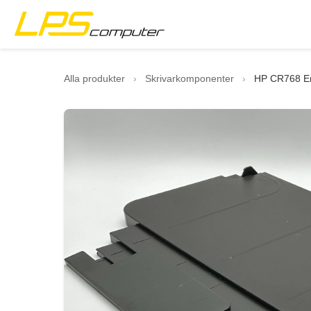
Startsida
Alla produkter
›
Skrivarkomponenter
›
HP CR768 Er
Produkter
Tjänster
Om företaget
eBay-butik