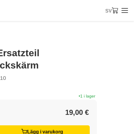
SV
rsatzteil
yckskärm
610
1 i lager
19,00 €
Lägg i varukorg