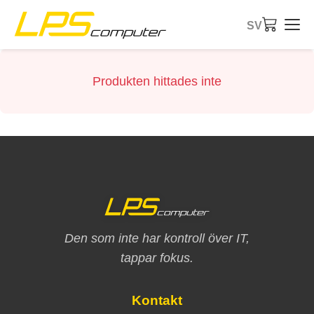
SV
Startsida
Produkten hittades inte
Produkter
Tjänster
Om företaget
eBay-butik
Den som inte har kontroll över IT,
tappar fokus.
Kontakt