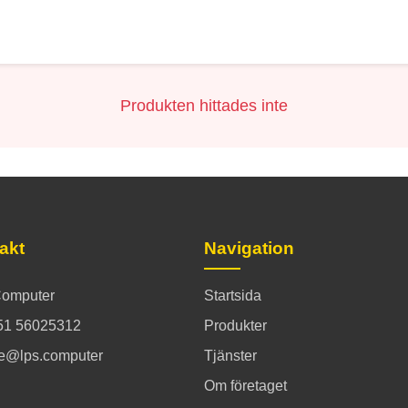
Produkten hittades inte
akt
Navigation
omputer
Startsida
51 56025312
Produkter
ce@lps.computer
Tjänster
Om företaget