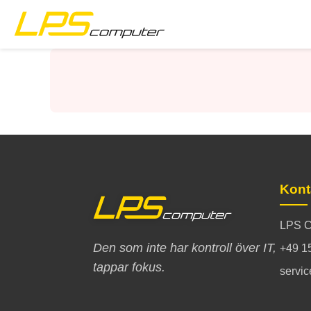
Startsida
Produkter
Tjänster
Om företaget
Kont
eBay-butik
LPS C
Den som inte har kontroll över IT,
+49 1
tappar fokus.
servi