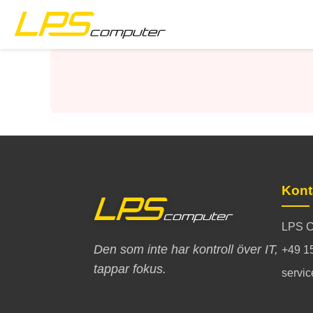
Startsida
Produkter
Tjänster
Om företaget
Kont
eBay-butik
LPS C
Den som inte har kontroll över IT,
+49 1
tappar fokus.
servi