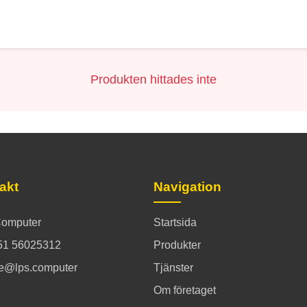
Produkten hittades inte
akt
Navigation
omputer
Startsida
51 56025312
Produkter
ce@lps.computer
Tjänster
Om företaget