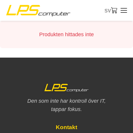
SV
Startsida
Produkten hittades inte
Produkter
Tjänster
Om företaget
eBay-butik
Den som inte har kontroll över IT,
tappar fokus.
Kontakt