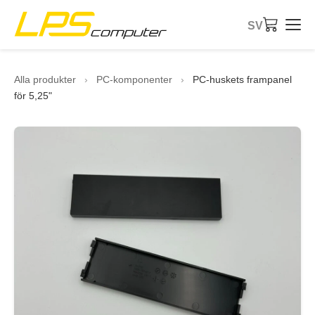
SV
Startsida
Alla produkter
›
PC-komponenter
›
PC-huskets frampanel
för 5,25"
Produkter
Tjänster
Om företaget
eBay-butik