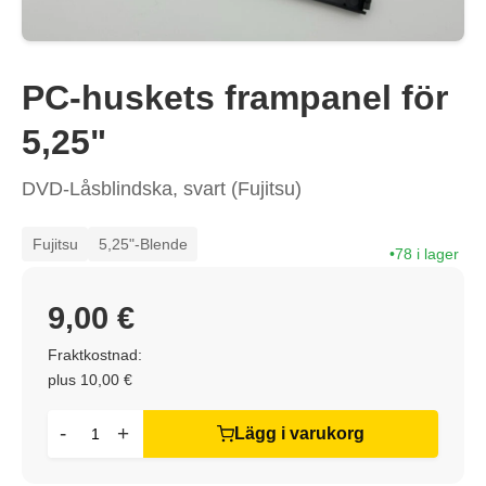
PC-huskets frampanel för
5,25"
DVD-Låsblindska, svart (Fujitsu)
Fujitsu
5,25"-Blende
78 i lager
9,00 €
Fraktkostnad:
plus 10,00 €
-
+
Lägg i varukorg