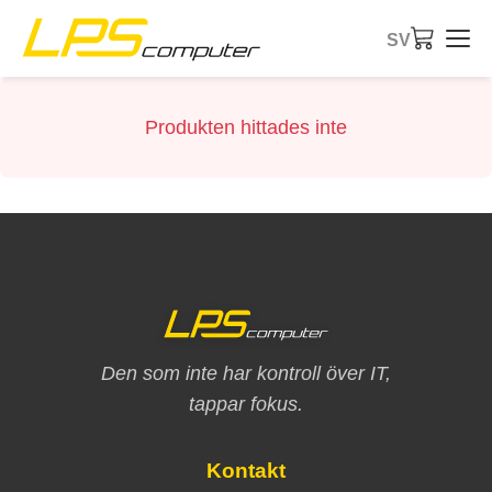
SV
Startsida
Produkten hittades inte
Produkter
Tjänster
Om företaget
eBay-butik
Den som inte har kontroll över IT,
tappar fokus.
Kontakt