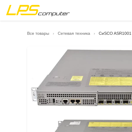
Главная страница
Все товары
›
Сетевая техника
›
СиSCO ASR1001 
Продукты
Услуги
О компании
Магазин eBay