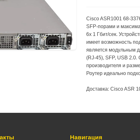
Сisco ASR1001 68-3376
SFP-порами и максима
6x 1 Гбит/сек. Устрой
имеет возможность под
является модульным дл
(RJ-45), SFP, USB 2.0
производителя и разме
Роутер идеально подхо
Доставка: Сisco ASR 10
такты
Навигация